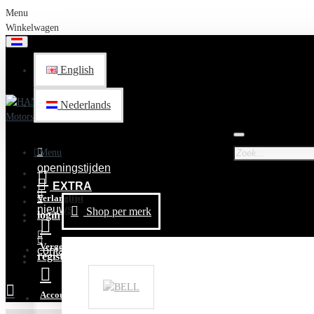
Menu
Winkelwagen
English
Nederlands
Menu
openingstijden
EXTRA
Verlanglijst
nieuws
Shop per merk
login
Vergelijken
contact
registreer
Account