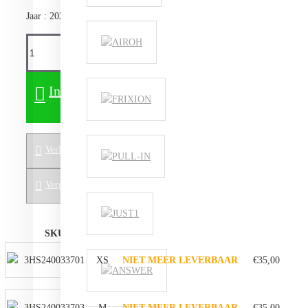
Jaar : 2024
In winkelwagen
Verlanglijstje
Vergelijken
SKU
Maat
Voorraadstatus
Prijs
3HS240033701
XS
NIET MEER LEVERBAAR
€35,00
3HS240033703
M
NIET MEER LEVERBAAR
€35,00