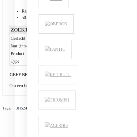
Raglan sleeves
50 % cotton / 50 % polyester
ZOEKTERMEN
Geslacht
HEREN
Jaar (introductie)
2024
Product
T-SHIRT
Type
GENERAL
GEEF BEOORDELING
Om een beoordeling te schrijven moet u
inloggen
of zich
registreren
Tags:
3HS240033701
3HS240033706
3HS24003370X
3HS2400337