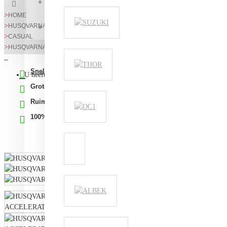
Aanmelden
HOME
HUSQVARNA KLEDING
Registreren
CASUAL
HUSQVARNA ACCELERATE TEE
Snelle levering, gratis vanaf € 99
U heeft nog geen producten in uw winkelwagen.
Grote showroom
Ruime openingstijden
100% Tevredenheidsgarantie