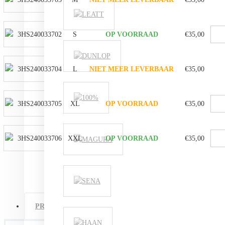
3HS240033702
S
OP VOORRAAD
€35,00
3HS240033704
L
NIET MEER LEVERBAAR
€35,00
3HS240033705
XL
OP VOORRAAD
€35,00
3HS240033706
XXL
OP VOORRAAD
€35,00
PRODUCTOMSCHRIJVING
SPECIFICATIES