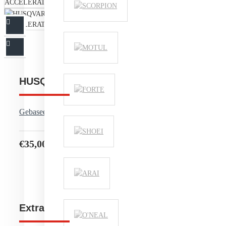
HUSQVARNA ACCELERATE TEE
Gebaseerd op 0 beoordeling(en).
-
Geef beoordeling
€35,00
V
SKU
Extra product informatie