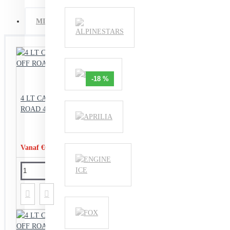
MISSCHIEN OOK IETS VOOR U
VAN HETZELFD
-18 %
4 LT CAN ESTER TECH OFF
ROAD 4+ 10W-40
Vanaf €60,95
€74,55