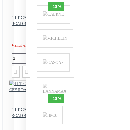
-10 %
4 LT CAN ESTER TECH OFF
ROAD 4+ 10W-60
Vanaf €57,85
€64,30
-10 %
4 LT CAN ESTER TECH OFF
ROAD 4+ 15W-50